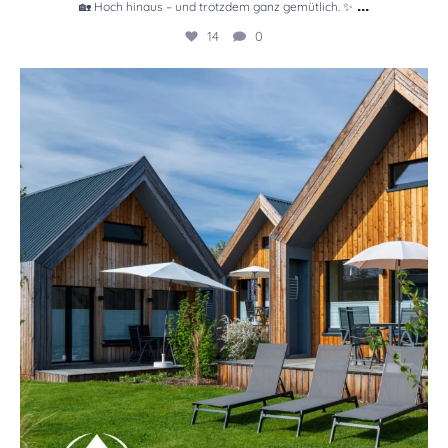
...
🏡 Hoch hinaus – und trotzdem ganz gemütlich. ✨
14
0
🏡 Ankommen, abschalten, wohlfühlen. ☀️🌿
...
11
0