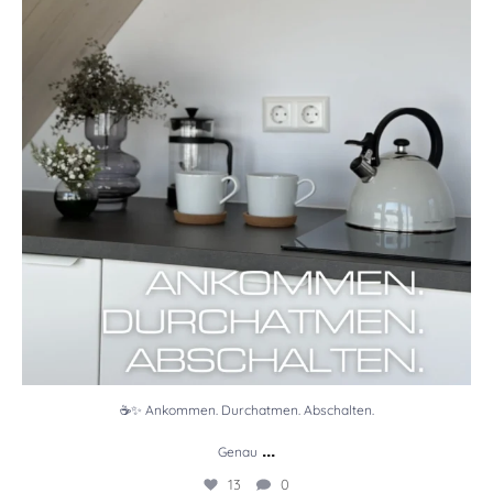
13
0
☕✨ Ankommen. Durchatmen. Abschalten.
...
Genau
13
0