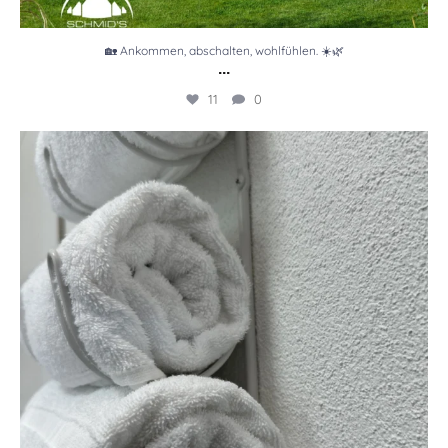
🏡 Ankommen, abschalten, wohlfühlen. ☀️🌿
...
11
0
🤍 Ankommen. Durchatmen. Wohlfühlen.
...
3
0