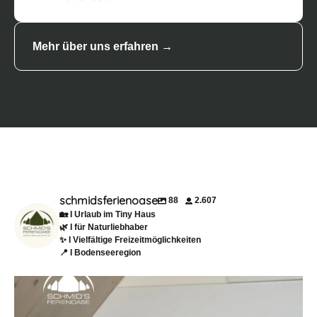
Mehr über uns erfahren →
schmidsferienoase
88
2.607
🏡 I Urlaub im Tiny Haus
🌿 I für Naturliebhaber
✨ I Vielfältige Freizeitmöglichkeiten
📍 I Bodenseeregion
☕✨ Ankommen. Durchatmen. Abschalten.
Genau
...