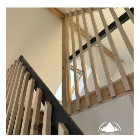
🏡 Hoch hinaus – und trotzdem ganz gemütlich. ✨
...
14
0