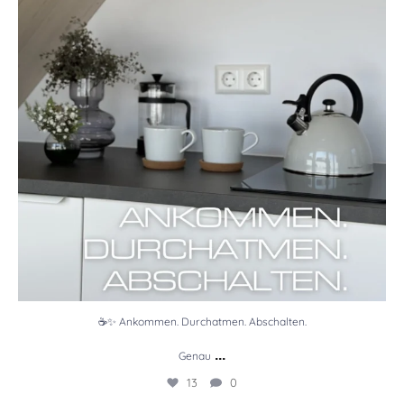
☕✨ Ankommen. Durchatmen. Abschalten.
...
Genau
13
0