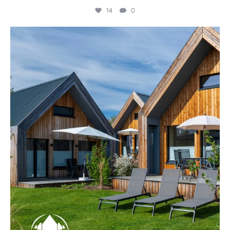
14
0
🏡 Ankommen, abschalten, wohlfühlen. ☀️🌿
...
11
0