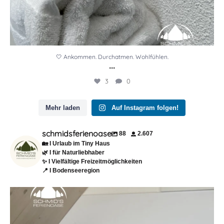
🤍 Ankommen. Durchatmen. Wohlfühlen.
...
3
0
Mehr laden
Auf Instagram folgen!
schmidsferienoase
88
2.607
🏡 I Urlaub im Tiny Haus
🌿 I für Naturliebhaber
✨ I Vielfältige Freizeitmöglichkeiten
📍 I Bodenseeregion
☕✨ Ankommen. Durchatmen. Abschalten.
Genau
...
13
0